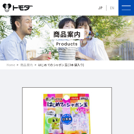
JP
EN
商品案内
Products
Home
商品案内
はじめてのシャボン玉(3本袋入り)