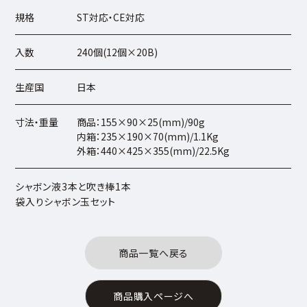
規格
ST対応・CE対応
入数
240個(12個×20B)
生産国
日本
寸法・重量
商品：155×90×25(mm)/90g
内箱：235×190×70(mm)/1.1Kg
外箱：440×425×355(mm)/22.5Kg
シャボン液3本と吹き棒1本
袋入りシャボン玉セット
商品一覧へ戻る
商品購入ページへ